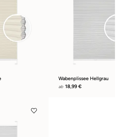
e
Wabenplissee Hellgrau
18,99 €
ab