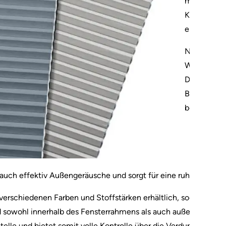
macht das 
Kinderzimm
erforderlich 
Neben den 
Wabenpliss
Die in den 
Barriere, 
bewahrt – w
t auch effektiv Außengeräusche und sorgt für eine ruhige Atm
 verschiedenen Farben und Stoffstärken erhältlich, sodass es pe
 sowohl innerhalb des Fensterrahmens als auch außerhalb mögl
elle und bietet somit volle Kontrolle über die Verdunkelung.