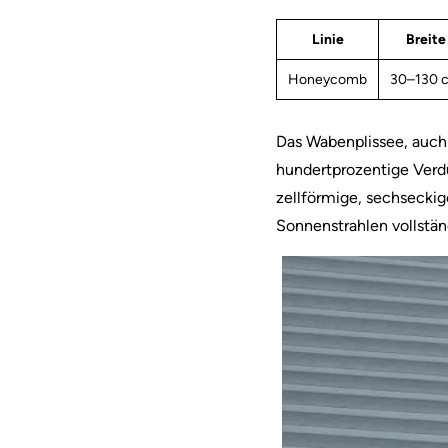
Linie
Breite
Honeycomb
30–130 
Das Wabenplissee, auch 
hundertprozentige Verdu
zellförmige, sechseckige
Sonnenstrahlen vollständ