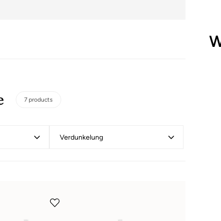
W
e
7 products
Verdunkelung