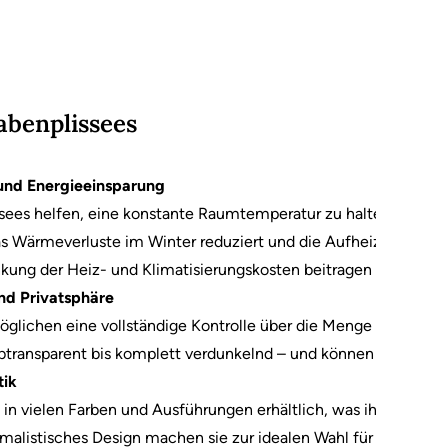
abenplissees
d Energieeinsparung
es helfen, eine konstante Raumtemperatur zu halten. Durch d
s Wärmeverluste im Winter reduziert und die Aufheizung der 
nkung der Heiz- und Klimatisierungskosten beitragen kann.
nd Privatsphäre
glichen eine vollständige Kontrolle über die Menge des einfall
lbtransparent bis komplett verdunkelnd – und können so an die
tik
in vielen Farben und Ausführungen erhältlich, was ihre Anpassu
alistisches Design machen sie zur idealen Wahl für moderne 