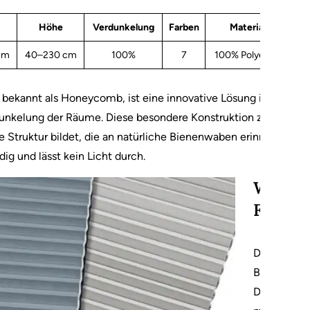
Höhe
Verdunkelung
Farben
Material
F
cm
40–230 cm
100%
7
100% Polyester
bekannt als Honeycomb, ist eine innovative Lösung im Bereich
nkelung der Räume. Diese besondere Konstruktion zeichnet sic
 Struktur bildet, die an natürliche Bienenwaben erinnert. Dank 
ig und lässt kein Licht durch.
Wabens
Funktio
Das im Wabe
Blackout-Be
Die Ränder 