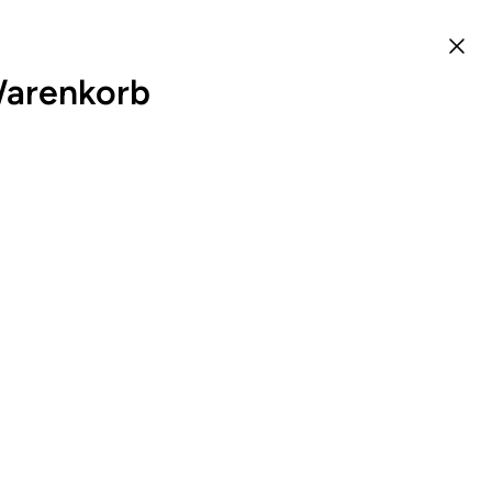
arenkorb
0
DE
Vom neuesten