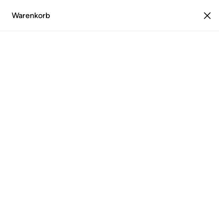
Warenkorb
0
Estika.de
Plissee
Wabenplissee
Wabenplissee
7 products
Kategorien
0
Filter
Sortieren
BESTSELLER