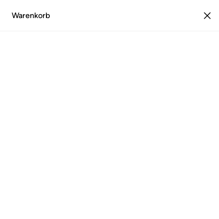
Warenkorb
0
Estika.de
Plissee
Wabenplissee
Wabenplissee
7 products
Kategorien
0
Filter
Sortieren
BESTSELLER
BESTSELLER