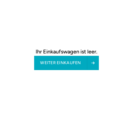
Dachfenster-Plissee Perle
Ihr Einkaufswagen ist leer.
30,50 €
ab
WEITER EINKAUFEN
Dachfenster-Plissee Rosa