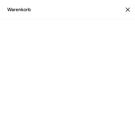
Warenkorb
0
Estika.de
blog
Design & Stil
Slow Morning – so verändern Sie Ihren
Design & Stil
Slow Morning – so