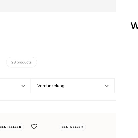
W
28 products
Verdunkelung
BESTSELLER
BESTSELLER