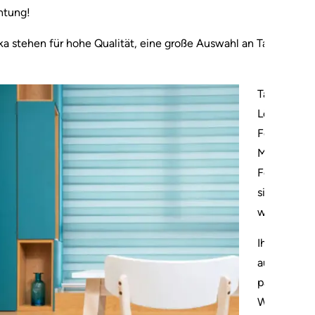
chtung!
ka stehen für hohe Qualität, eine große Auswahl an Tag-und-Nac
Tag-und-Nac
Lösung für 
Fenstermaße
Maß zu best
Fenster pa
sich fragen
wir! Auch 
Ihre Aufgab
auch auf di
passende M
Wir garanti