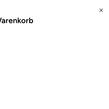
arenkorb
0
DE
Standard-Reihenfolge