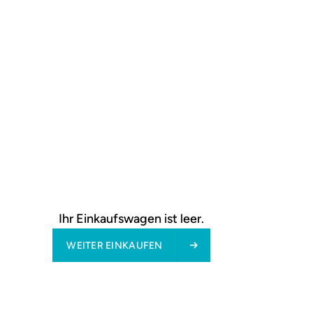
Doppelrollo Tag & Nacht – Grün
19,76 €
ab
Ihr Einkaufswagen ist leer.
WEITER EINKAUFEN