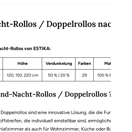
t-Rollos / Doppelrollos nach Maß
acht-Rollos von ESTIKA:
Höhe
Verdunkelung
Farben
Material
120, 150, 220 cm
50 % / 20 %
29
100 % Polyester
nd-Nacht-Rollos / Doppelrollos ?
Doppelrollos sind eine innovative Lösung, die die Funktionalitä
streifen, die individuell einstellbar sind, ermöglichen diese R
chlafzimmer als auch für Wohnzimmer, Küche oder Büro und eleg