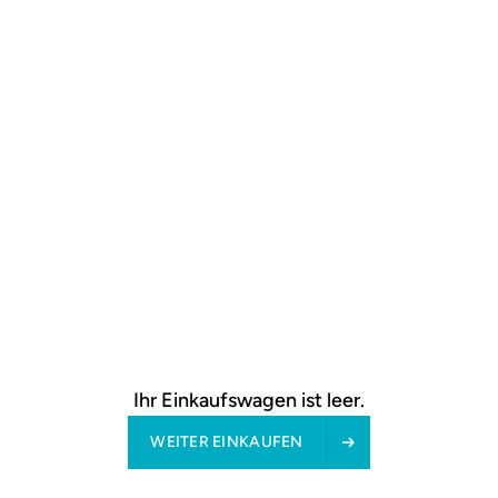
Wilda in
Poznań,
IX
Wirtschaftsabteilung
des
Landesgerichtsregisters
Registernummer:
KRS
0000386542
Umsatzsteuer-
ID:
Umsatzsteuer-
Identifikationsnummer
gemäß
Ihr Einkaufswagen ist leer.
§ 27a
Umsatzsteuergesetz:
WEITER EINKAUFEN
PL9231687378