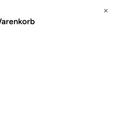
arenkorb
0
DE