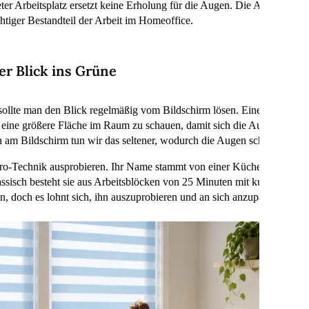
teter Arbeitsplatz ersetzt keine Erholung für die Augen. Die Augen br
htiger Bestandteil der Arbeit im Homeoffice.
r Blick ins Grüne
ollte man den Blick regelmäßig vom Bildschirm lösen. Eine gute Gewo
uf eine größere Fläche im Raum zu schauen, damit sich die Augen kurz
nn am Bildschirm tun wir das seltener, wodurch die Augen schneller tr
o-Technik ausprobieren. Ihr Name stammt von einer Küchenuhr in Tom
ssisch besteht sie aus Arbeitsblöcken von 25 Minuten mit kurzen Paus
, doch es lohnt sich, ihn auszuprobieren und an sich anzupassen.