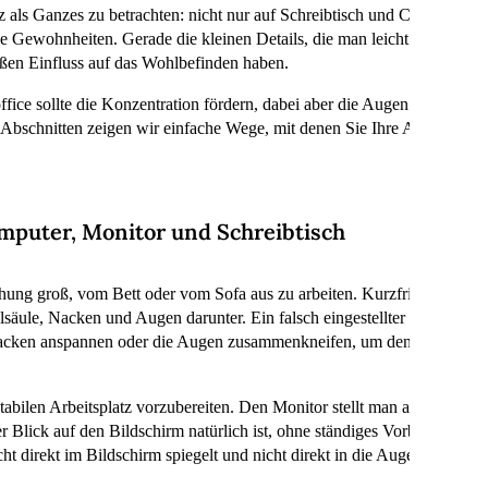
tz als Ganzes zu betrachten: nicht nur auf Schreibtisch und Computer z
 Gewohnheiten. Gerade die kleinen Details, die man leicht übersieht
ßen Einfluss auf das Wohlbefinden haben.
ffice sollte die Konzentration fördern, dabei aber die Augen nicht e
 Abschnitten zeigen wir einfache Wege, mit denen Sie Ihre Augen bei d
mputer, Monitor und Schreibtisch
hung groß, vom Bett oder vom Sofa aus zu arbeiten. Kurzfristig mag d
säule, Nacken und Augen darunter. Ein falsch eingestellter Bildschirm 
acken anspannen oder die Augen zusammenkneifen, um den Inhalt auf 
 stabilen Arbeitsplatz vorzubereiten. Den Monitor stellt man am besten
 Blick auf den Bildschirm natürlich ist, ohne ständiges Vorbeugen. Der
cht direkt im Bildschirm spiegelt und nicht direkt in die Augen scheint.