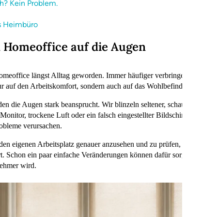
h? Kein Problem.
s Heimbüro
n Homeoffice auf die Augen
Homeoffice längst Alltag geworden. Immer häufiger verbringen wir lan
 nur auf den Arbeitskomfort, sondern auch auf das Wohlbefinden der Aug
en die Augen stark beansprucht. Wir blinzeln seltener, schauen lange a
Monitor, trockene Luft oder ein falsch eingestellter Bildschirm können
obleme verursachen.
 den eigenen Arbeitsplatz genauer anzusehen und zu prüfen, ob das H
t. Schon ein paar einfache Veränderungen können dafür sorgen, dass 
nehmer wird.